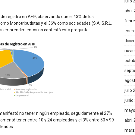
julio
abril
 de registro en AFIP, observando que el 43% de los
febre
omo Monotributistas y el 36% como sociedades (S.A, S.R.L,
los emprendimientos no contestó esta pregunta.
ener
dicie
novi
octub
sept
agos
julio
junio
mayo
 manifestó no tener ningún empleado, seguidamente el 27%
comentó tener entre 10 y 24 empleados y el 3% entre 50 y 99
abril
leados.
marz