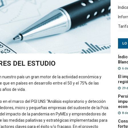
Indic
Info
Tarif
LO
Índic
ES DEL ESTUDIO
Blanc
6 d
El im
nuestro país un gran motor de la actividad económica y
regió
que en países en desarrollo entre el 50 y el 75% de las
29 
s años de vida.
Persi
impue
o en el marco del PGI UNS “Análisis exploratorio y detección
econ
edores, micro y pequeñas empresas del sudoeste de la Pcia.
8 de
ón del impacto de la pandemia en PyMEs y emprendedores de
n de las medidas paliativas y estratégicas implementadas para
Cons
fortu
ctores claves para el éxito y/o fracaso. En el proyecto