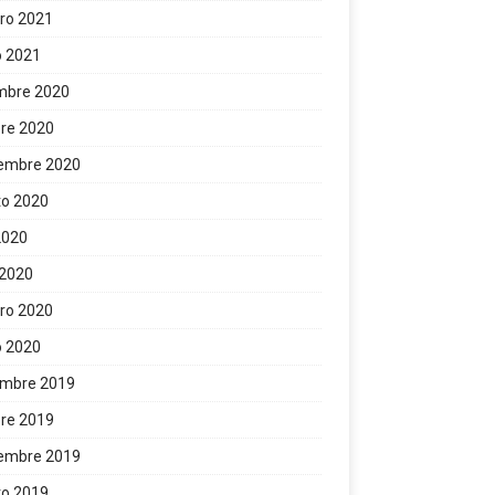
ro 2021
o 2021
mbre 2020
re 2020
iembre 2020
to 2020
 2020
 2020
ro 2020
o 2020
embre 2019
re 2019
iembre 2019
to 2019