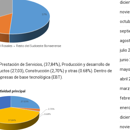
dicie
novi
octub
sept
agos
julio
junio
restación de Servicios, (37,84%), Producción y desarrollo de
mayo
ctos (27,03), Construcción (2,70%) y otras (0.68%). Dentro de
mpresas de base tecnológica (EBT).
abril
marz
febre
ener
dicie
novi