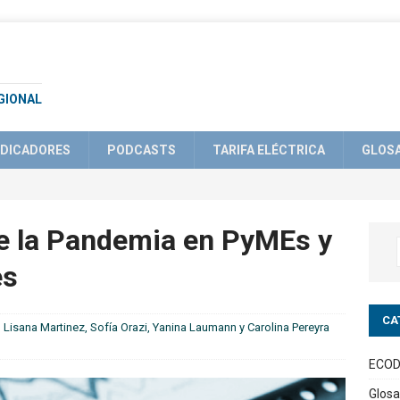
GIONAL
NDICADORES
PODCASTS
TARIFA ELÉCTRICA
GLOS
e la Pandemia en PyMEs y
es
CA
,
Lisana Martinez
,
Sofía Orazi
,
Yanina Laumann
y
Carolina Pereyra
ECOD
Glosa