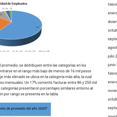
febre
ener
dicie
octub
sept
agos
julio
junio
 promedio, se distribuyen entre las categorías en los
ontrarse en el rango más bajo de menos de 16 mil pesos
febre
 más elevado se ubica en la categoría más alta, la cual
ener
esos mensuales. Un 17% comentó facturar entre 86 y 250 mil
 categorías presentaron porcentajes similares entorno al
novi
ón por rango se presenta en la tabla.
octub
sept
agos