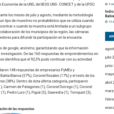
e Economía de la UNS, del IIESS UNS- CONICET y de la UPSO.
9 d
Indic
rante los meses de julio y agosto, mediante la metodología
Bahí
 un tipo de muestreo no probabilístico que se utiliza cuando
10 
 encontrar o cuando la muestra está limitada a un subgrupo
colaboración de los municipios de la región, las cámaras
AR
ores para difundir la participación en la encuesta.
o de google, anónimo; garantizando que la información
agos
 la investigación. De las 160 respuestas de emprendimientos en
julio
se identifica que el 92,5% pudo continuar con su actividad.
junio
pilaron 148 respuestas de empresarios PyMEs y
mayo
Bahía Blanca (57%), Coronel Rosales (17%) y el resto de los
res (38%). Dentro de ésta última categoría, participaron
abril
, Carmen de Patagones (1), Coronel Dorrego (1), Coronel
marz
(1), Pedro Luro (1), Pigüé (5), Saavedra (1), Tornquist (3),
febre
ener