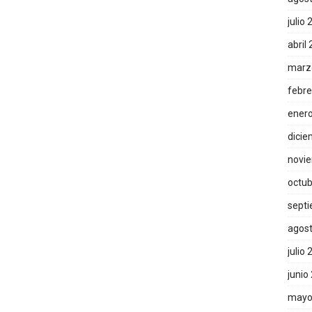
julio
abril
marz
febre
ener
dicie
novi
octub
sept
agos
julio
junio
mayo