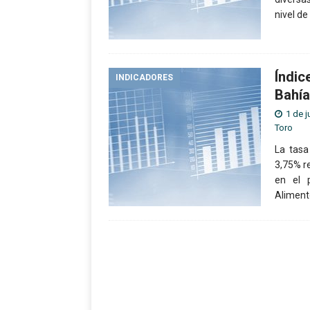
nivel de
Índic
INDICADORES
Bahía
1 de j
Toro
La tasa
3,75% r
en el p
Aliment