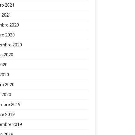
ro 2021
o 2021
mbre 2020
re 2020
iembre 2020
to 2020
 2020
 2020
ro 2020
o 2020
embre 2019
re 2019
iembre 2019
to 2019