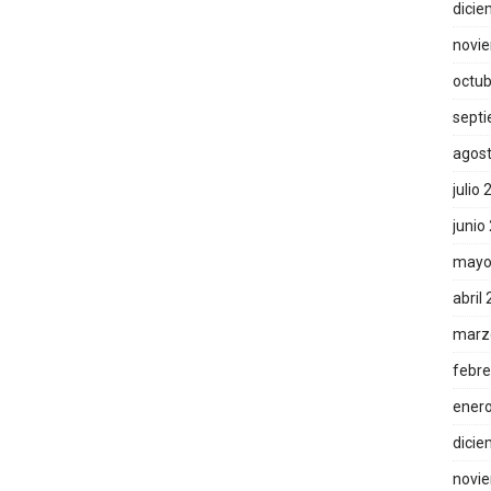
dicie
novi
octub
sept
agos
julio
junio
mayo
abril
marz
febre
ener
dicie
novi