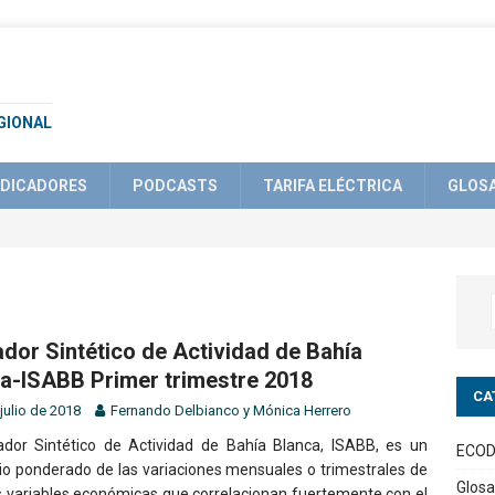
GIONAL
NDICADORES
PODCASTS
TARIFA ELÉCTRICA
GLOS
ador Sintético de Actividad de Bahía
a-ISABB Primer trimestre 2018
CA
julio de 2018
Fernando Delbianco
y
Mónica Herrero
cador Sintético de Actividad de Bahía Blanca, ISABB, es un
ECOD
o ponderado de las variaciones mensuales o trimestrales de
Glosa
s variables económicas que correlacionan fuertemente con el