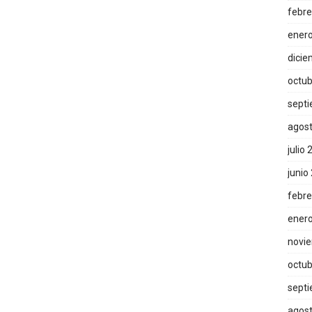
febre
ener
dicie
octub
sept
agos
julio
junio
febre
ener
novi
octub
sept
agos