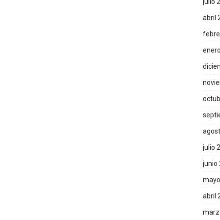
julio
abril
febre
ener
dicie
novi
octub
sept
agos
julio
junio
mayo
abril
marz