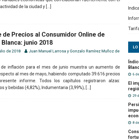
 actividad de la ciudad y
[…]
Indic
Info
Tarif
e de Precios al Consumidor Online de
 Blanca: junio 2018
LO
ulio de 2018
Juan Manuel Larrosa
y
Gonzalo Ramírez Muñoz de
Índic
 de inflación para el mes de junio muestra un aumento de
Blanc
especto al mes de mayo, habiendo computado 39.616 precios
6 d
resente informe. Todos los capítulos registraron alzas:
El im
os y bebidas (4,82%), Indumentaria (3,99%),
[…]
regió
29 
Persi
impue
econ
8 de
Cons
fortu