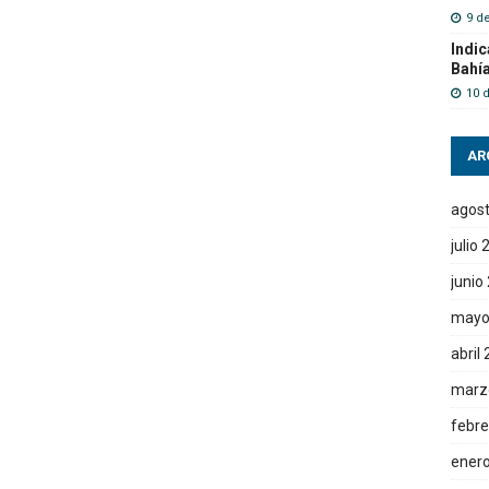
9 d
Indic
Bahí
10 
AR
agos
julio
junio
mayo
abril
marz
febre
ener