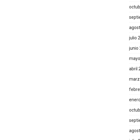
octub
sept
agos
julio
junio
mayo
abril
marz
febre
ener
octub
sept
agos