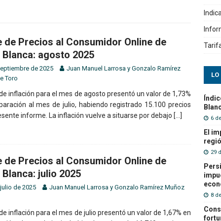
Indic
Info
e de Precios al Consumidor Online de
Tarif
 Blanca: agosto 2025
septiembre de 2025
Juan Manuel Larrosa
y
Gonzalo Ramírez
LO
e Toro
de inflación para el mes de agosto presentó un valor de 1,73%
Índic
aración al mes de julio, habiendo registrado 15.100 precios
Blanc
esente informe. La inflación vuelve a situarse por debajo
[…]
6 d
El im
regió
29 
e de Precios al Consumidor Online de
Persi
 Blanca: julio 2025
impue
econ
julio de 2025
Juan Manuel Larrosa
y
Gonzalo Ramírez Muñoz
8 de
Cons
de inflación para el mes de julio presentó un valor de 1,67% en
fortu