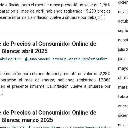
dicie
 de inflación para el mes de mayo presentó un valor de 1,75%
aración al mes de abril, habiendo registrado 15.280 precios
novi
esente informe. La inflación vuelve a situarse por debajo
[…]
octub
sept
agos
e de Precios al Consumidor Online de
julio
 Blanca: abril 2025
junio
abril de 2025
Juan Manuel Larrosa
y
Gonzalo Ramírez Muñoz
mayo
 de inflación para el mes de abril presentó un valor de 2,23%
abril
paración al mes de marzo, habiendo registrado 17.388
 en el presente informe. La inflación vuelve a situarse por
marz
[…]
febre
ener
e de Precios al Consumidor Online de
dicie
 Blanca: marzo 2025
novi
 marzo de 2025
Juan Manuel Larrosa
y
Gonzalo Ramírez Muñoz