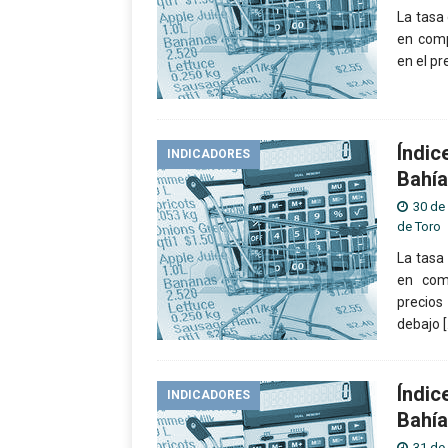
La tasa
en comp
en el pr
Índic
INDICADORES
Bahía
30 de 
de Toro
La tasa
en com
precios
debajo
Índic
INDICADORES
Bahía
31 de