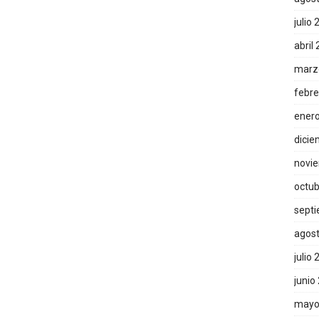
julio
abril
marz
febre
ener
dicie
novi
octub
sept
agos
julio
junio
mayo