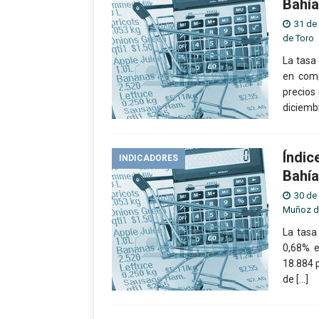
Bahía
31 de
de Toro
La tasa
en comp
precios
diciemb
Índic
INDICADORES
Bahía
30 de
Muñoz d
La tasa
0,68% e
18.884 
de
[…]