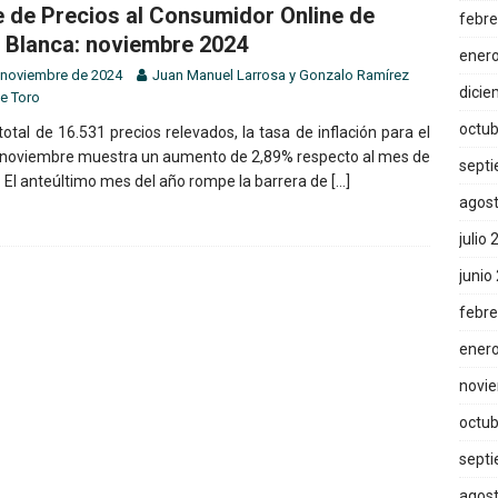
e de Precios al Consumidor Online de
febre
 Blanca: noviembre 2024
ener
 noviembre de 2024
Juan Manuel Larrosa
y
Gonzalo Ramírez
dicie
e Toro
octub
otal de 16.531 precios relevados, la tasa de inflación para el
noviembre muestra un aumento de 2,89% respecto al mes de
sept
. El anteúltimo mes del año rompe la barrera de
[…]
agos
julio
junio
febre
ener
novi
octub
sept
agos