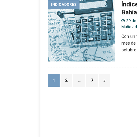
Índic
INDICADORES
Bahía
29 de
Muñoz d
Con un t
mes de 
octubre
1
2
…
7
»