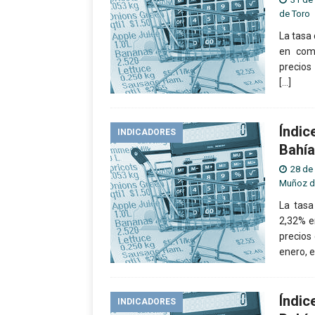
de Toro
La tasa
en com
precios
[…]
Índic
INDICADORES
Bahía
28 de
Muñoz d
La tasa
2,32% e
precios
enero, 
Índic
INDICADORES