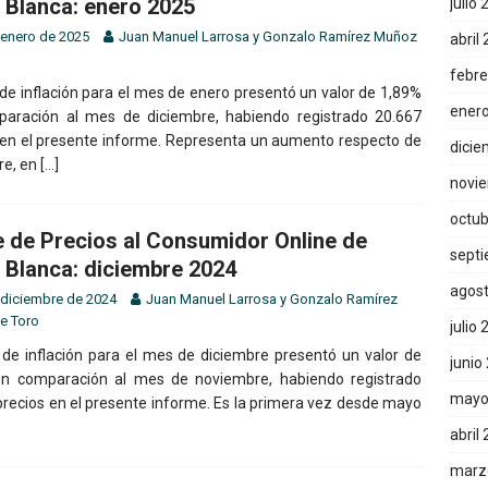
 Blanca: enero 2025
julio
 enero de 2025
Juan Manuel Larrosa
y
Gonzalo Ramírez Muñoz
abril
febre
 de inflación para el mes de enero presentó un valor de 1,89%
ener
aración al mes de diciembre, habiendo registrado 20.667
 en el presente informe. Representa un aumento respecto de
dicie
re, en
[…]
novi
octub
e de Precios al Consumidor Online de
sept
 Blanca: diciembre 2024
agos
 diciembre de 2024
Juan Manuel Larrosa
y
Gonzalo Ramírez
e Toro
julio
 de inflación para el mes de diciembre presentó un valor de
junio
n comparación al mes de noviembre, habiendo registrado
mayo
precios en el presente informe. Es la primera vez desde mayo
abril
marz