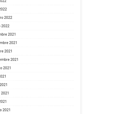
 2022
 2022
ro 2022
o 2022
mbre 2021
embre 2021
re 2021
iembre 2021
to 2021
 2021
 2021
 2021
 2021
o 2021