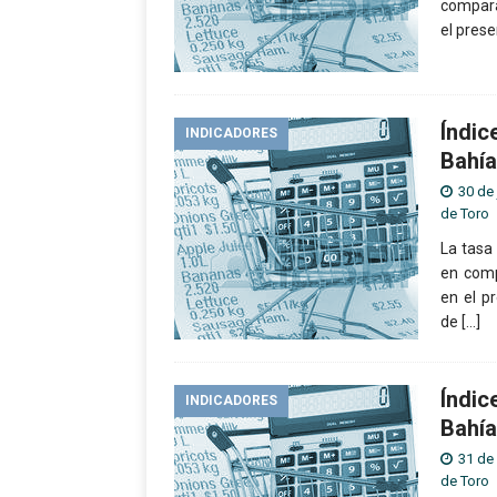
compara
el prese
Índic
INDICADORES
Bahía
30 de
de Toro
La tasa
en comp
en el p
de
[…]
Índic
INDICADORES
Bahía
31 de
de Toro