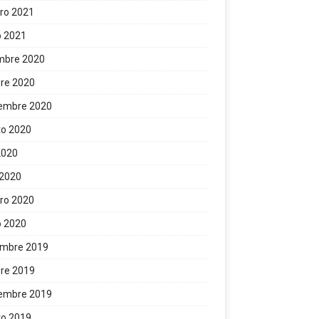
ro 2021
o 2021
mbre 2020
re 2020
iembre 2020
to 2020
 2020
 2020
ro 2020
o 2020
embre 2019
re 2019
iembre 2019
to 2019