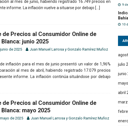
ción al mes de junio, habiendo registrado 16.749 precios en
9 d
nte informe. La inflación vuelve a situarse por debajo
[…]
Indic
Bahí
10 
e de Precios al Consumidor Online de
 Blanca: junio 2025
AR
 junio de 2025
Juan Manuel Larrosa
y
Gonzalo Ramírez Muñoz
agos
 de inflación para el mes de junio presentó un valor de 1,96%
julio
aración al mes de abril, habiendo registrado 17.079 precios
junio
resente informe. La inflación continúa situándose por debajo
mayo
abril
e de Precios al Consumidor Online de
marz
 Blanca: mayo 2025
febre
 mayo de 2025
Juan Manuel Larrosa
y
Gonzalo Ramírez Muñoz
ener