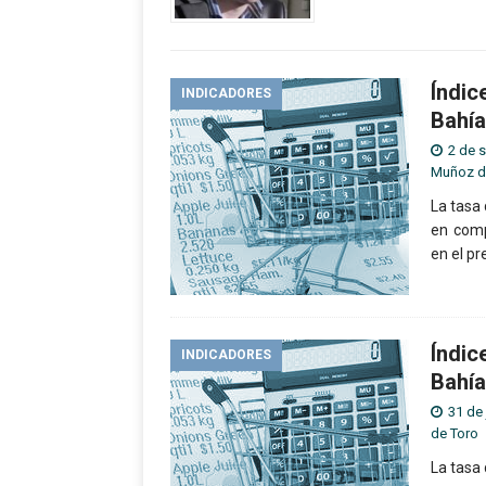
Índic
INDICADORES
Bahía
2 de 
Muñoz d
La tasa 
en comp
en el pr
Índic
INDICADORES
Bahía
31 de 
de Toro
La tasa 