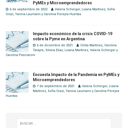
PyMEs y Microemprendedores
6 de septiembre de 2022
Valeria Scherger
,
Lisana Martinez
,
Sofía
Orazi
,
Yanina Laumann
y
Carolina Pereyra Huertas
Impacto económico de la crisis COVID-19
sobre la Pyme en Argentina
6 de diciembre de 2021
Cintia Martínez
,
Carolina
Tarayre
,
Silvina Elias
,
Lisana Martinez
,
Valeria Scherger
y
Carolina Pasciaroni
Encuesta Impacto de la Pandemia en PyMEs y
Microemprendedores
7 de septiembre de 2021
Valeria Scherger
,
Lisana
Martinez
,
Sofía Orazi
,
Yanina Laumann
y
Carolina Pereyra
Huertas