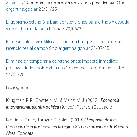
al campo”
Conferencia de prensa del vocero presidencial Sitio
argentina.gob.ar
23/01/25
El gobierno extendió la baja de retenciones para el trigo y cebada
y dejó afuera a la soja
Infobae, 20/05/25
El presidente Javier Milei anunció una baja permanente de las
retenciones al campo
Sitio
argentina.gob.ar
26/07/25
Eliminación temporaria de retenciones: impacto inmediato
positivo, dudas sobre el futuro
Novedades Económicas, IERAL,
24/09/25
Bibliografía
Krugman, P. R., Obstfeld, M., & Melitz, M. J. (2012).
Economía
internacional: teoría y política
(9.ª ed.). Pearson Educación.
Martínez, Cintia; Tarayre, Carolina (2019)
El impacto de los
derechos de exportación en la región SO de la provincia de Buenos
Aires
. Ecodata