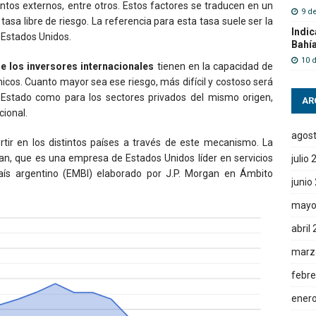
ientos externos, entre otros. Estos factores se traducen en un
9 d
asa libre de riesgo. La referencia para esta tasa suele ser la
Indic
 Estados Unidos.
Bahí
10 
e los inversores internacionales
tienen en la capacidad de
os. Cuanto mayor sea ese riesgo, más difícil y costoso será
l Estado como para los sectores privados del mismo origen,
AR
cional.
agos
rtir en los distintos países a través de este mecanismo. La
an, que es una empresa de Estados Unidos líder en servicios
julio
país argentino (EMBI) elaborado por J.P. Morgan en Ámbito
junio
mayo
abril
marz
febre
ener