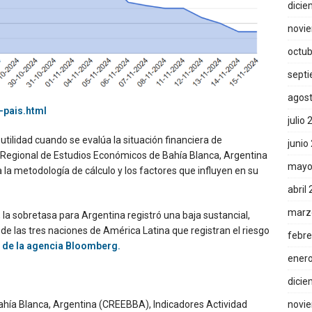
dicie
novi
octub
sept
agos
-pais.html
julio
 utilidad cuando se evalúa la situación financiera de
junio
 Regional de Estudios Económicos de Bahía Blanca, Argentina
mayo
a la metodología de cálculo y los factores que influyen en su
abril
marz
la sobretasa para Argentina registró una baja sustancial,
de las tres naciones de América Latina que registran el riesgo
febre
e de la agencia Bloomberg.
ener
dicie
novi
hía Blanca, Argentina (CREEBBA), Indicadores Actividad