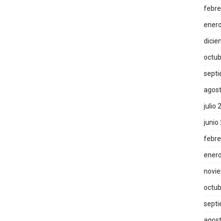
febre
ener
dicie
octub
sept
agos
julio
junio
febre
ener
novi
octub
sept
agos