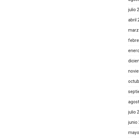
julio
abril
marz
febre
ener
dicie
novi
octub
sept
agos
julio
junio
mayo