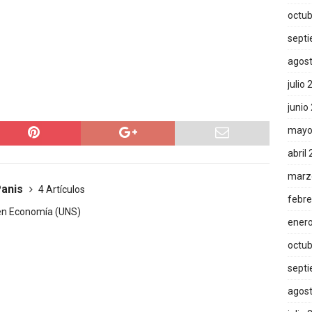
octub
sept
agos
julio
junio
mayo
abril
marz
Panis
4 Artículos
febre
. en Economía (UNS)
ener
octub
sept
agos