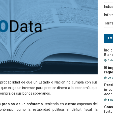
Indic
Info
Tarif
LO
Índic
Blanc
6 d
El im
regió
29 
a probabilidad de que un Estado o Nación no cumpla con sus
Persi
que exige un inversor para prestar dinero a la economía que
impue
 compra de sus bonos soberanos.
econ
8 de
s propios de un préstamo
, teniendo en cuenta aspectos del
Cons
ómico, como la estabilidad política, el déficit fiscal, la
fortu