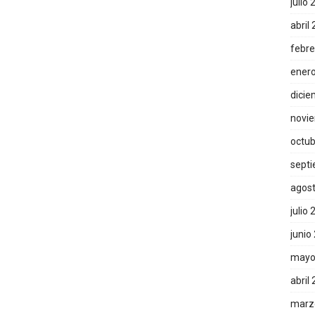
julio
abril
febre
ener
dicie
novi
octub
sept
agos
julio
junio
mayo
abril
marz